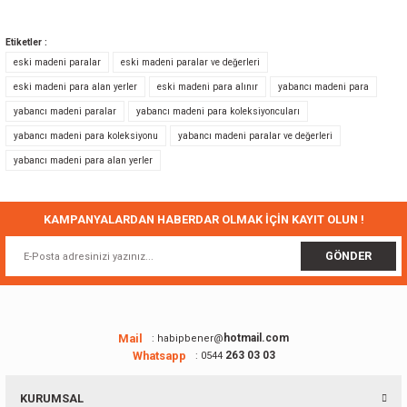
Bu ürünün fiyat bilgisi, resim, ürün açıklamalarında ve diğer konularda
yetersiz gördüğünüz noktaları öneri formunu kullanarak tarafımıza
Etiketler :
iletebilirsiniz.
eski madeni paralar
eski madeni paralar ve değerleri
Görüş ve önerileriniz için teşekkür ederiz.
eski madeni para alan yerler
eski madeni para alınır
yabancı madeni para
yabancı madeni paralar
yabancı madeni para koleksiyoncuları
Ürün resmi kalitesiz, bozuk veya görüntülenemiyor.
yabancı madeni para koleksiyonu
yabancı madeni paralar ve değerleri
Ürün açıklamasında eksik bilgiler bulunuyor.
yabancı madeni para alan yerler
Ürün bilgilerinde hatalar bulunuyor.
Ürün fiyatı diğer sitelerden daha pahalı.
Bu ürüne benzer farklı alternatifler olmalı.
KAMPANYALARDAN HABERDAR OLMAK İÇİN KAYIT OLUN !
GÖNDER
Gönder
Mail
hotmail.com
: habipbener@
Whatsapp
263 03 03
: 0544
KURUMSAL