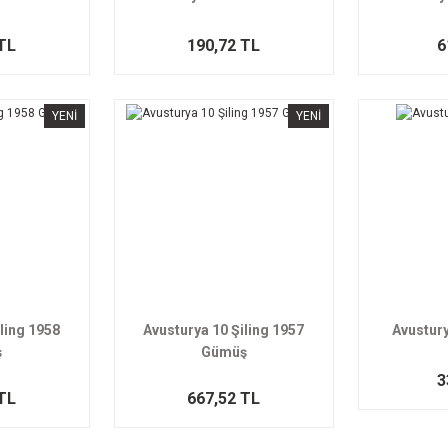
TL
190,72 TL
6
YENİ
YENİ
ling 1958
Avusturya 10 Şiling 1957
Avustury
ş
Gümüş
3
TL
667,52 TL