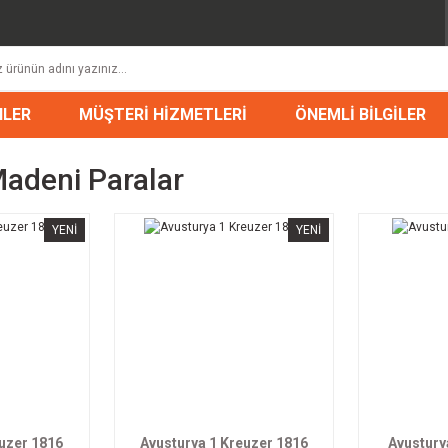
NLER
MÜŞTERİ HİZMETLERİ
ÖNEMLİ BİLGİLER
adeni Paralar
YENİ
YENİ
euzer 1816
Avusturya 1 Kreuzer 1816
Avustury