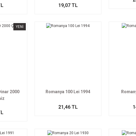
TL
19,07 TL
YENİ
Dinar 2000
Romanya 100 Lei 1994
Romany
iz
21,46 TL
1
TL