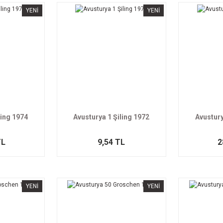
YENİ
YENİ
ling 1974
Avusturya 1 Şiling 1972
Avustury
TL
9,54 TL
2
YENİ
YENİ