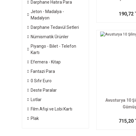
Darphane Hatıra Para
Jeton - Madalya -
190,72 
Madalyon
Darphane Tedavül Setleri
Nümismatik Ürünler
Piyango - Bilet - Telefon
Kartı
Efemera - Kitap
Fantazi Para
0 Sıfır Euro
Deste Paralar
Lotlar
Avusturya 10 Şi
Gümü
Film Afişi ve Lobi Kartı
Plak
715,20 