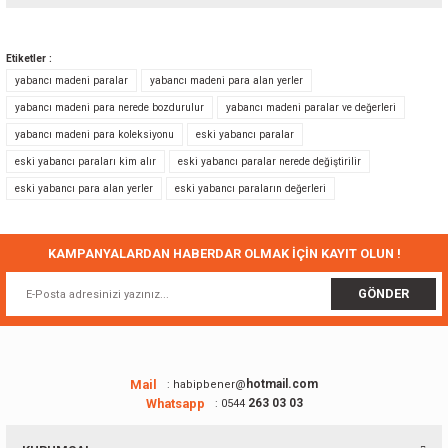
Bu ürünün fiyat bilgisi, resim, ürün açıklamalarında ve diğer konularda
yetersiz gördüğünüz noktaları öneri formunu kullanarak tarafımıza
Etiketler :
iletebilirsiniz.
yabancı madeni paralar
yabancı madeni para alan yerler
Görüş ve önerileriniz için teşekkür ederiz.
yabancı madeni para nerede bozdurulur
yabancı madeni paralar ve değerleri
yabancı madeni para koleksiyonu
eski yabancı paralar
Ürün resmi kalitesiz, bozuk veya görüntülenemiyor.
eski yabancı paraları kim alır
eski yabancı paralar nerede değiştirilir
Ürün açıklamasında eksik bilgiler bulunuyor.
eski yabancı para alan yerler
eski yabancı paraların değerleri
Ürün bilgilerinde hatalar bulunuyor.
Ürün fiyatı diğer sitelerden daha pahalı.
Bu ürüne benzer farklı alternatifler olmalı.
KAMPANYALARDAN HABERDAR OLMAK İÇİN KAYIT OLUN !
GÖNDER
Gönder
Mail
hotmail.com
: habipbener@
Whatsapp
263 03 03
: 0544