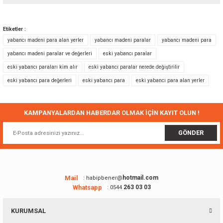
Bu ürünün fiyat bilgisi, resim, ürün açıklamalarında ve diğer konularda
yetersiz gördüğünüz noktaları öneri formunu kullanarak tarafımıza
Etiketler :
iletebilirsiniz.
yabancı madeni para alan yerler
yabancı madeni paralar
yabancı madeni para
Görüş ve önerileriniz için teşekkür ederiz.
yabancı madeni paralar ve değerleri
eski yabancı paralar
eski yabancı paraları kim alır
eski yabancı paralar nerede değiştirilir
Ürün resmi kalitesiz, bozuk veya görüntülenemiyor.
eski yabancı para değerleri
eski yabancı para
eski yabancı para alan yerler
Ürün açıklamasında eksik bilgiler bulunuyor.
Ürün bilgilerinde hatalar bulunuyor.
Ürün fiyatı diğer sitelerden daha pahalı.
KAMPANYALARDAN HABERDAR OLMAK İÇİN KAYIT OLUN !
Bu ürüne benzer farklı alternatifler olmalı.
GÖNDER
Mail
hotmail.com
: habipbener@
Whatsapp
263 03 03
: 0544
Gönder
KURUMSAL