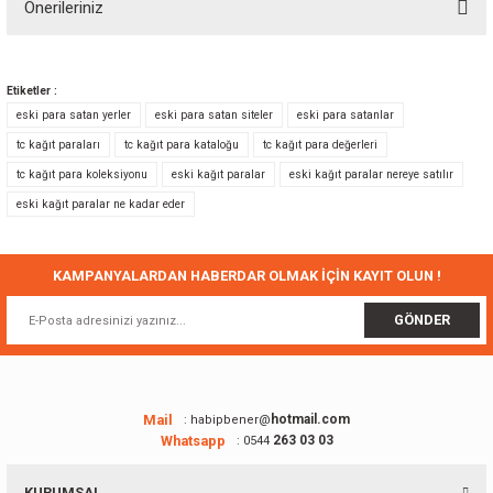
Önerileriniz
Yorum Yaz
Bu ürünün fiyat bilgisi, resim, ürün açıklamalarında ve diğer konularda
yetersiz gördüğünüz noktaları öneri formunu kullanarak tarafımıza
Etiketler :
iletebilirsiniz.
eski para satan yerler
eski para satan siteler
eski para satanlar
Görüş ve önerileriniz için teşekkür ederiz.
tc kağıt paraları
tc kağıt para kataloğu
tc kağıt para değerleri
tc kağıt para koleksiyonu
eski kağıt paralar
eski kağıt paralar nereye satılır
Ürün resmi kalitesiz, bozuk veya görüntülenemiyor.
eski kağıt paralar ne kadar eder
Ürün açıklamasında eksik bilgiler bulunuyor.
Ürün bilgilerinde hatalar bulunuyor.
Ürün fiyatı diğer sitelerden daha pahalı.
KAMPANYALARDAN HABERDAR OLMAK İÇİN KAYIT OLUN !
Bu ürüne benzer farklı alternatifler olmalı.
GÖNDER
Mail
hotmail.com
: habipbener@
Whatsapp
263 03 03
: 0544
Gönder
KURUMSAL