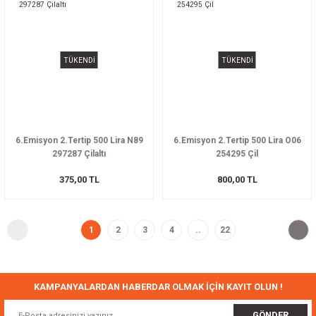
TÜKENDİ
TÜKENDİ
6.Emisyon 2.Tertip 500 Lira N89
6.Emisyon 2.Tertip 500 Lira O06
297287 Çilaltı
254295 Çil
375,00 TL
800,00 TL
1
2
3
4
..
22
KAMPANYALARDAN HABERDAR OLMAK İÇİN KAYIT OLUN !
GÖNDER