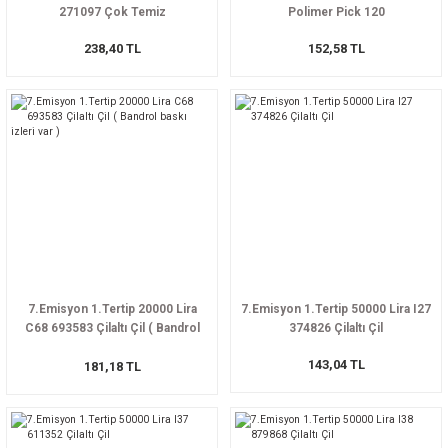
271097 Çok Temiz
Polimer Pick 120
238,40 TL
152,58 TL
7.Emisyon 1.Tertip 20000 Lira
7.Emisyon 1.Tertip 50000 Lira I27
C68 693583 Çilaltı Çil ( Bandrol
374826 Çilaltı Çil
baskı izleri var )
143,04 TL
181,18 TL