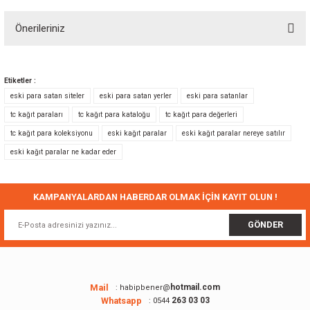
Önerileriniz
Yorum Yaz
Bu ürünün fiyat bilgisi, resim, ürün açıklamalarında ve diğer konularda
yetersiz gördüğünüz noktaları öneri formunu kullanarak tarafımıza
Etiketler :
iletebilirsiniz.
eski para satan siteler
eski para satan yerler
eski para satanlar
Görüş ve önerileriniz için teşekkür ederiz.
tc kağıt paraları
tc kağıt para kataloğu
tc kağıt para değerleri
tc kağıt para koleksiyonu
eski kağıt paralar
eski kağıt paralar nereye satılır
Ürün resmi kalitesiz, bozuk veya görüntülenemiyor.
eski kağıt paralar ne kadar eder
Ürün açıklamasında eksik bilgiler bulunuyor.
Ürün bilgilerinde hatalar bulunuyor.
Ürün fiyatı diğer sitelerden daha pahalı.
KAMPANYALARDAN HABERDAR OLMAK İÇİN KAYIT OLUN !
Bu ürüne benzer farklı alternatifler olmalı.
GÖNDER
Mail
hotmail.com
: habipbener@
Whatsapp
263 03 03
: 0544
Gönder