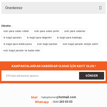
Önerileriniz
Yorum Yaz
Bu ürünün fiyat bilgisi, resim, ürün açıklamalarında ve diğer konularda
yetersiz gördüğünüz noktaları öneri formunu kullanarak tarafımıza
Etiketler :
iletebilirsiniz.
eski para satan siteler
eski para satan yerler
eski para satanlar
Görüş ve önerileriniz için teşekkür ederiz.
tc kağıt paraları
tc kağıt para değerleri
tc kağıt para kataloğu
tc kağıt para koleksiyonu
eski kağıt paralar
eski kağıt paralar nereye satılır
Ürün resmi kalitesiz, bozuk veya görüntülenemiyor.
eski kağıt paralar ne kadar eder
Ürün açıklamasında eksik bilgiler bulunuyor.
Ürün bilgilerinde hatalar bulunuyor.
Ürün fiyatı diğer sitelerden daha pahalı.
KAMPANYALARDAN HABERDAR OLMAK İÇİN KAYIT OLUN !
Bu ürüne benzer farklı alternatifler olmalı.
GÖNDER
Mail
hotmail.com
: habipbener@
Whatsapp
263 03 03
: 0544
Gönder