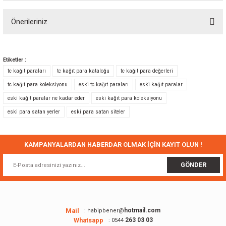
Önerileriniz
Yorum Yaz
Bu ürünün fiyat bilgisi, resim, ürün açıklamalarında ve diğer konularda
yetersiz gördüğünüz noktaları öneri formunu kullanarak tarafımıza
Etiketler :
iletebilirsiniz.
tc kağıt paraları
tc kağıt para kataloğu
tc kağıt para değerleri
Görüş ve önerileriniz için teşekkür ederiz.
tc kağıt para koleksiyonu
eski tc kağıt paraları
eski kağıt paralar
eski kağıt paralar ne kadar eder
eski kağıt para koleksiyonu
Ürün resmi kalitesiz, bozuk veya görüntülenemiyor.
eski para satan yerler
eski para satan siteler
Ürün açıklamasında eksik bilgiler bulunuyor.
Ürün bilgilerinde hatalar bulunuyor.
Ürün fiyatı diğer sitelerden daha pahalı.
KAMPANYALARDAN HABERDAR OLMAK İÇİN KAYIT OLUN !
Bu ürüne benzer farklı alternatifler olmalı.
GÖNDER
Mail
hotmail.com
: habipbener@
Whatsapp
263 03 03
: 0544
Gönder