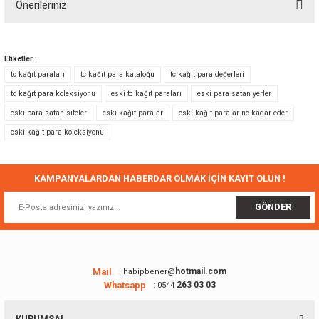
Önerileriniz
Yorum Yaz
Bu ürünün fiyat bilgisi, resim, ürün açıklamalarında ve diğer konularda
yetersiz gördüğünüz noktaları öneri formunu kullanarak tarafımıza
Etiketler :
iletebilirsiniz.
tc kağıt paraları
tc kağıt para kataloğu
tc kağıt para değerleri
Görüş ve önerileriniz için teşekkür ederiz.
tc kağıt para koleksiyonu
eski tc kağıt paraları
eski para satan yerler
eski para satan siteler
eski kağıt paralar
eski kağıt paralar ne kadar eder
Ürün resmi kalitesiz, bozuk veya görüntülenemiyor.
eski kağıt para koleksiyonu
Ürün açıklamasında eksik bilgiler bulunuyor.
Ürün bilgilerinde hatalar bulunuyor.
Ürün fiyatı diğer sitelerden daha pahalı.
KAMPANYALARDAN HABERDAR OLMAK İÇİN KAYIT OLUN !
Bu ürüne benzer farklı alternatifler olmalı.
GÖNDER
Mail
hotmail.com
: habipbener@
Whatsapp
263 03 03
: 0544
Gönder
KURUMSAL