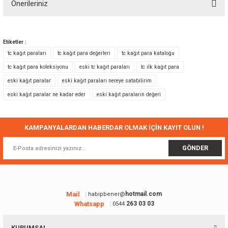
Önerileriniz
Yorum Yaz
Bu ürünün fiyat bilgisi, resim, ürün açıklamalarında ve diğer konularda
yetersiz gördüğünüz noktaları öneri formunu kullanarak tarafımıza
Etiketler :
iletebilirsiniz.
tc kağıt paraları
tc kağıt para değerleri
tc kağıt para kataloğu
Görüş ve önerileriniz için teşekkür ederiz.
tc kağıt para koleksiyonu
eski tc kağıt paraları
tc ilk kağıt para
eski kağıt paralar
eski kağıt paraları nereye satabilirim
Ürün resmi kalitesiz, bozuk veya görüntülenemiyor.
eski kağıt paralar ne kadar eder
eski kağıt paraların değeri
Ürün açıklamasında eksik bilgiler bulunuyor.
Ürün bilgilerinde hatalar bulunuyor.
Ürün fiyatı diğer sitelerden daha pahalı.
KAMPANYALARDAN HABERDAR OLMAK İÇİN KAYIT OLUN !
Bu ürüne benzer farklı alternatifler olmalı.
GÖNDER
Mail
hotmail.com
: habipbener@
Whatsapp
263 03 03
: 0544
Gönder
KURUMSAL