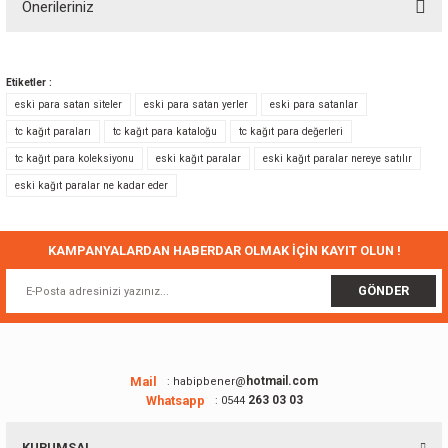
Önerileriniz
Yorum Yaz
Bu ürünün fiyat bilgisi, resim, ürün açıklamalarında ve diğer konularda
yetersiz gördüğünüz noktaları öneri formunu kullanarak tarafımıza
Etiketler :
iletebilirsiniz.
eski para satan siteler
eski para satan yerler
eski para satanlar
Görüş ve önerileriniz için teşekkür ederiz.
tc kağıt paraları
tc kağıt para kataloğu
tc kağıt para değerleri
tc kağıt para koleksiyonu
eski kağıt paralar
eski kağıt paralar nereye satılır
Ürün resmi kalitesiz, bozuk veya görüntülenemiyor.
eski kağıt paralar ne kadar eder
Ürün açıklamasında eksik bilgiler bulunuyor.
Ürün bilgilerinde hatalar bulunuyor.
Ürün fiyatı diğer sitelerden daha pahalı.
KAMPANYALARDAN HABERDAR OLMAK İÇİN KAYIT OLUN !
Bu ürüne benzer farklı alternatifler olmalı.
GÖNDER
Mail
hotmail.com
: habipbener@
Whatsapp
263 03 03
: 0544
Gönder
KURUMSAL