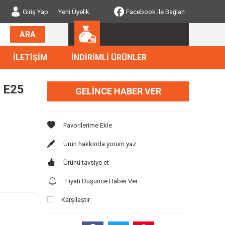
Giriş Yap
Yeni Üyelik
Facebook ile Bağlan
ARA
İLETİŞİM
İNDİRİMLİ ÜRÜNLER
a E25
GELINCE HABER VER
Ürün hakkında yorum yaz
Ürünü tavsiye et
Fiyatı Düşünce Haber Ver
Karşılaştır