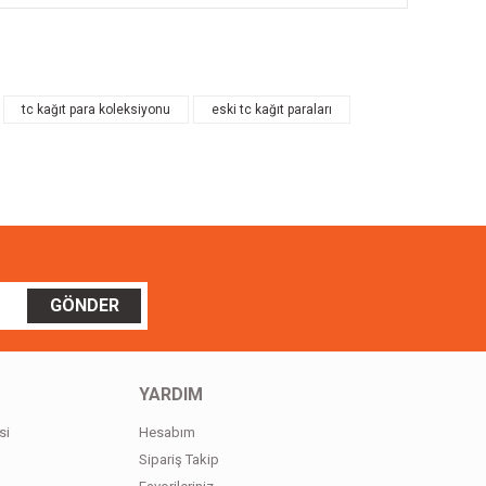
ilirsiniz.
tc kağıt para koleksiyonu
eski tc kağıt paraları
GÖNDER
YARDIM
si
Hesabım
Sipariş Takip