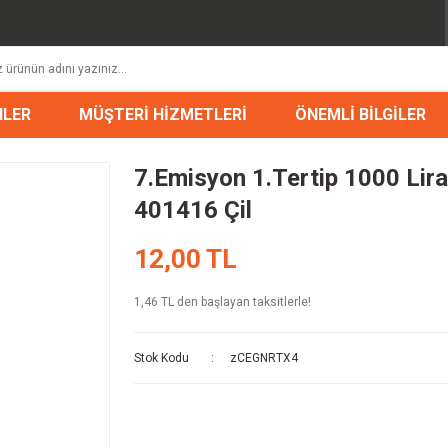
NLER
MÜŞTERİ HİZMETLERİ
ÖNEMLİ BİLGİLER
7.Emisyon 1.Tertip 1000 Lir
401416 Çil
12,00 TL
1,46 TL den başlayan taksitlerle!
Stok Kodu
zCEGNRTX4