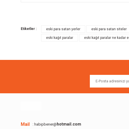
Bu ürünün fiyat bilgisi, resim, ürün açıklamalarında ve diğer k
Görüş ve önerileriniz için teşekkür ederiz.
Etiketler :
eski para satan yerler
eski para satan siteler
Ürün resmi kalitesiz, bozuk veya görüntülenemiyor.
eski kağıt paralar
eski kağıt paralar ne kadar 
Ürün açıklamasında eksik bilgiler bulunuyor.
Ürün bilgilerinde hatalar bulunuyor.
Ürün fiyatı diğer sitelerden daha pahalı.
Bu ürüne benzer farklı alternatifler olmalı.
Mail
hotmail.com
: habipbener@