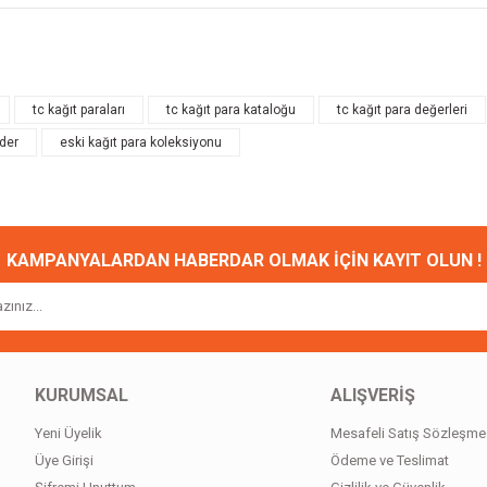
onularda yetersiz gördüğünüz noktaları öneri formunu kullanarak tarafımıza ileteb
Bu ürüne ilk yorumu siz yapın!
tc kağıt paraları
tc kağıt para kataloğu
tc kağıt para değerleri
eder
eski kağıt para koleksiyonu
Yorum Yaz
KAMPANYALARDAN HABERDAR OLMAK İÇİN KAYIT OLUN !
Gönder
KURUMSAL
ALIŞVERİŞ
Yeni Üyelik
Mesafeli Satış Sözleşme
Üye Girişi
Ödeme ve Teslimat