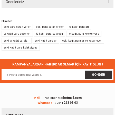
Önerileriniz
Yorum Yaz
Bu ürünün fiyat bilgisi, resim, ürün açıklamalarında ve diğer konularda
yetersiz gördüğünüz noktaları öneri formunu kullanarak tarafımıza
Etiketler :
iletebilirsiniz.
eski para satan yerler
eski para satan siteler
tc kağıt paraları
Görüş ve önerileriniz için teşekkür ederiz.
tc kağıt para değerleri
tc kağıt para kataloğu
tc kağıt para koleksiyonu
eski tc kağıt paraları
eski kağıt paralar
eski kağıt paralar ne kadar eder
Ürün resmi kalitesiz, bozuk veya görüntülenemiyor.
eski kağıt para koleksiyonu
Ürün açıklamasında eksik bilgiler bulunuyor.
Ürün bilgilerinde hatalar bulunuyor.
Ürün fiyatı diğer sitelerden daha pahalı.
KAMPANYALARDAN HABERDAR OLMAK İÇİN KAYIT OLUN !
Bu ürüne benzer farklı alternatifler olmalı.
GÖNDER
Mail
hotmail.com
: habipbener@
Whatsapp
263 03 03
: 0544
Gönder
KURUMSAL