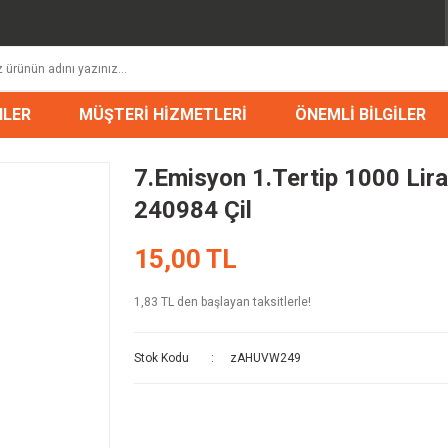
NLER
MÜŞTERİ HİZMETLERİ
ÖNEMLİ BİLGİLER
7.Emisyon 1.Tertip 1000 Lir
240984 Çil
15,00 TL
1,83 TL den başlayan taksitlerle!
Stok Kodu
zAHUVW249