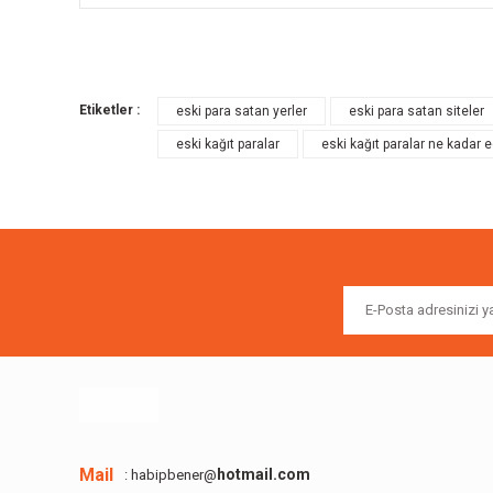
Bu ürünün fiyat bilgisi, resim, ürün açıklamalarında ve diğer k
Görüş ve önerileriniz için teşekkür ederiz.
Etiketler :
eski para satan yerler
eski para satan siteler
Ürün resmi kalitesiz, bozuk veya görüntülenemiyor.
eski kağıt paralar
eski kağıt paralar ne kadar 
Ürün açıklamasında eksik bilgiler bulunuyor.
Ürün bilgilerinde hatalar bulunuyor.
Ürün fiyatı diğer sitelerden daha pahalı.
Bu ürüne benzer farklı alternatifler olmalı.
Mail
hotmail.com
: habipbener@