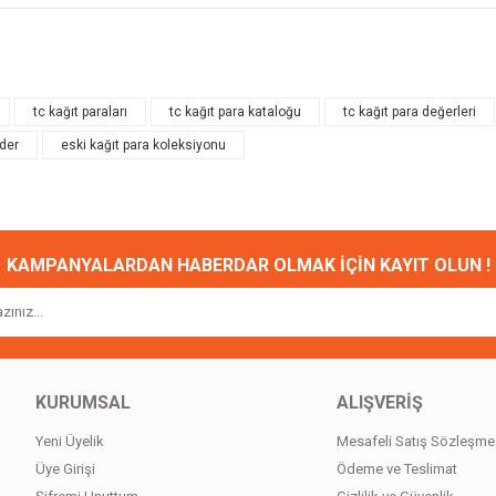
onularda yetersiz gördüğünüz noktaları öneri formunu kullanarak tarafımıza ileteb
Bu ürüne ilk yorumu siz yapın!
tc kağıt paraları
tc kağıt para kataloğu
tc kağıt para değerleri
eder
eski kağıt para koleksiyonu
Yorum Yaz
KAMPANYALARDAN HABERDAR OLMAK İÇİN KAYIT OLUN !
Gönder
KURUMSAL
ALIŞVERİŞ
Yeni Üyelik
Mesafeli Satış Sözleşme
Üye Girişi
Ödeme ve Teslimat