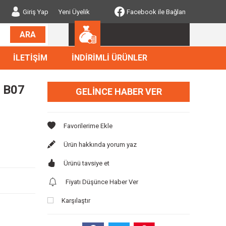
Giriş Yap
Yeni Üyelik
Facebook ile Bağlan
ARA
İLETİŞİM
İNDİRİMLİ ÜRÜNLER
a B07
GELINCE HABER VER
Ürün hakkında yorum yaz
Ürünü tavsiye et
Fiyatı Düşünce Haber Ver
Karşılaştır