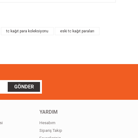
ilirsiniz.
tc kağıt para koleksiyonu
eski tc kağıt paraları
GÖNDER
YARDIM
si
Hesabım
Sipariş Takip