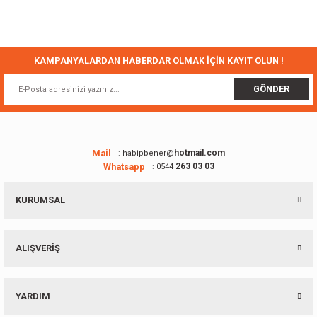
Bu ürünün fiyat bilgisi, resim, ürün açıklamalarında ve diğer konularda
yetersiz gördüğünüz noktaları öneri formunu kullanarak tarafımıza
iletebilirsiniz.
Görüş ve önerileriniz için teşekkür ederiz.
KAMPANYALARDAN HABERDAR OLMAK İÇİN KAYIT OLUN !
Ürün resmi kalitesiz, bozuk veya görüntülenemiyor.
GÖNDER
Ürün açıklamasında eksik bilgiler bulunuyor.
Ürün bilgilerinde hatalar bulunuyor.
Ürün fiyatı diğer sitelerden daha pahalı.
Mail
hotmail.com
: habipbener@
Whatsapp
263 03 03
: 0544
Bu ürüne benzer farklı alternatifler olmalı.
KURUMSAL
ALIŞVERİŞ
Gönder
YARDIM