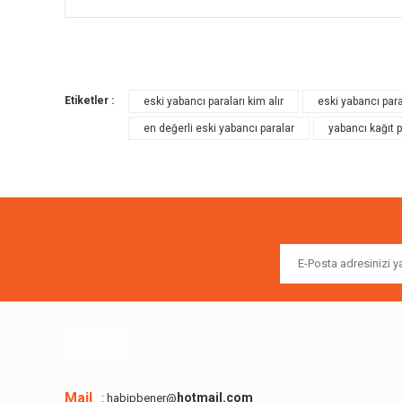
Bu ürünün fiyat bilgisi, resim, ürün açıklamalarında ve diğer k
Görüş ve önerileriniz için teşekkür ederiz.
Etiketler :
eski yabancı paraları kim alır
eski yabancı para
Ürün resmi kalitesiz, bozuk veya görüntülenemiyor.
en değerli eski yabancı paralar
yabancı kağıt p
Ürün açıklamasında eksik bilgiler bulunuyor.
Ürün bilgilerinde hatalar bulunuyor.
Ürün fiyatı diğer sitelerden daha pahalı.
Bu ürüne benzer farklı alternatifler olmalı.
Mail
hotmail.com
: habipbener@