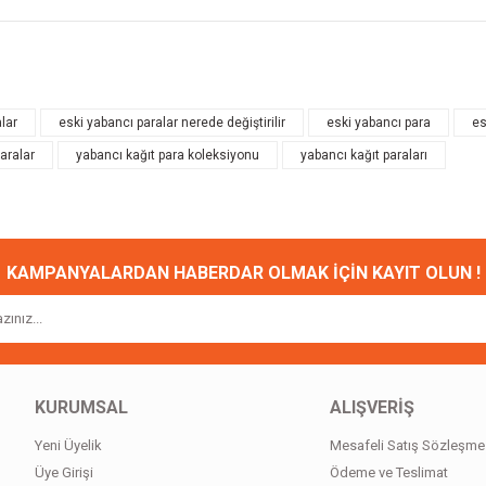
onularda yetersiz gördüğünüz noktaları öneri formunu kullanarak tarafımıza ileteb
Bu ürüne ilk yorumu siz yapın!
lar
eski yabancı paralar nerede değiştirilir
eski yabancı para
es
aralar
yabancı kağıt para koleksiyonu
yabancı kağıt paraları
Yorum Yaz
KAMPANYALARDAN HABERDAR OLMAK İÇİN KAYIT OLUN !
Gönder
KURUMSAL
ALIŞVERİŞ
Yeni Üyelik
Mesafeli Satış Sözleşme
Üye Girişi
Ödeme ve Teslimat