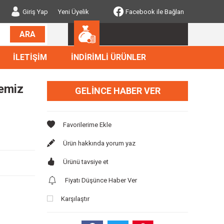
Giriş Yap
Yeni Üyelik
Facebook ile Bağlan
ARA
İLETİŞİM
İNDİRİMLİ ÜRÜNLER
emiz
GELINCE HABER VER
Ürün hakkında yorum yaz
Ürünü tavsiye et
Fiyatı Düşünce Haber Ver
Karşılaştır