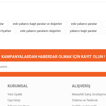
onularda yetersiz gördüğünüz noktaları öneri formunu kullanarak tarafımıza ileteb
Bu ürüne ilk yorumu siz yapın!
lar
eski yabancı kağıt paralar ve değerleri
eski yabancı paralar
 fiyatları
eski yabancı paraların değerleri
yabancı kağıt paralar
Yorum Yaz
KAMPANYALARDAN HABERDAR OLMAK İÇİN KAYIT OLUN !
Gönder
KURUMSAL
ALIŞVERİŞ
Yeni Üyelik
Mesafeli Satış Sözleşme
Üye Girişi
Ödeme ve Teslimat