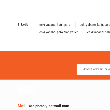
Bu ürünün fiyat bilgisi, resim, ürün açıklamalarında ve diğer k
Görüş ve önerileriniz için teşekkür ederiz.
Etiketler :
eski yabancı kağıt para
eski yabancı kağıt para
Ürün resmi kalitesiz, bozuk veya görüntülenemiyor.
eski yabancı para alan yerler
eski yabancı para
Ürün açıklamasında eksik bilgiler bulunuyor.
Ürün bilgilerinde hatalar bulunuyor.
Ürün fiyatı diğer sitelerden daha pahalı.
Bu ürüne benzer farklı alternatifler olmalı.
Mail
hotmail.com
: habipbener@