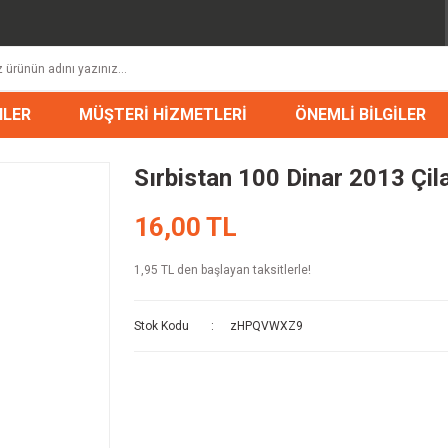
NLER
MÜŞTERİ HİZMETLERİ
ÖNEMLİ BİLGİLER
Sırbistan 100 Dinar 2013 Çilal
16,00 TL
1,95 TL den başlayan taksitlerle!
Stok Kodu
zHPQVWXZ9