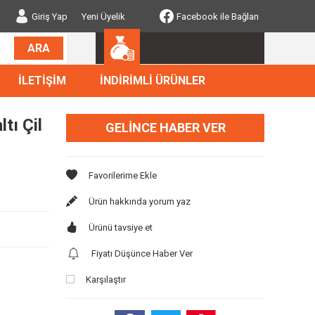
Giriş Yap
Yeni Üyelik
Facebook ile Bağlan
ARA
İLETİŞİM
İNDİRİMLİ ÜRÜNLER
tı Çil
GELINCE HABER VER
Ürün hakkında yorum yaz
Ürünü tavsiye et
Fiyatı Düşünce Haber Ver
Karşılaştır