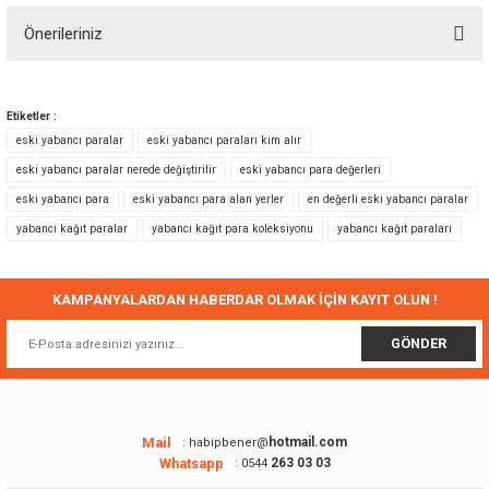
Önerileriniz
Yorum Yaz
Bu ürünün fiyat bilgisi, resim, ürün açıklamalarında ve diğer konularda
yetersiz gördüğünüz noktaları öneri formunu kullanarak tarafımıza
Etiketler :
iletebilirsiniz.
eski yabancı paralar
eski yabancı paraları kim alır
Görüş ve önerileriniz için teşekkür ederiz.
eski yabancı paralar nerede değiştirilir
eski yabancı para değerleri
eski yabancı para
eski yabancı para alan yerler
en değerli eski yabancı paralar
Ürün resmi kalitesiz, bozuk veya görüntülenemiyor.
yabancı kağıt paralar
yabancı kağıt para koleksiyonu
yabancı kağıt paraları
Ürün açıklamasında eksik bilgiler bulunuyor.
Ürün bilgilerinde hatalar bulunuyor.
Ürün fiyatı diğer sitelerden daha pahalı.
KAMPANYALARDAN HABERDAR OLMAK İÇİN KAYIT OLUN !
Bu ürüne benzer farklı alternatifler olmalı.
GÖNDER
Mail
hotmail.com
: habipbener@
Whatsapp
263 03 03
: 0544
Gönder