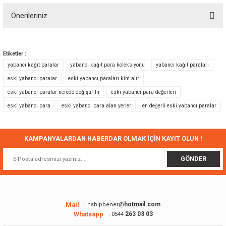
Önerileriniz
Yorum Yaz
Bu ürünün fiyat bilgisi, resim, ürün açıklamalarında ve diğer konularda
yetersiz gördüğünüz noktaları öneri formunu kullanarak tarafımıza
Etiketler :
iletebilirsiniz.
yabancı kağıt paralar
yabancı kağıt para koleksiyonu
yabancı kağıt paraları
Görüş ve önerileriniz için teşekkür ederiz.
eski yabancı paralar
eski yabancı paraları kim alır
eski yabancı paralar nerede değiştirilir
eski yabancı para değerleri
Ürün resmi kalitesiz, bozuk veya görüntülenemiyor.
eski yabancı para
eski yabancı para alan yerler
en değerli eski yabancı paralar
Ürün açıklamasında eksik bilgiler bulunuyor.
Ürün bilgilerinde hatalar bulunuyor.
Ürün fiyatı diğer sitelerden daha pahalı.
KAMPANYALARDAN HABERDAR OLMAK İÇİN KAYIT OLUN !
Bu ürüne benzer farklı alternatifler olmalı.
GÖNDER
Mail
hotmail.com
: habipbener@
Whatsapp
263 03 03
: 0544
Gönder