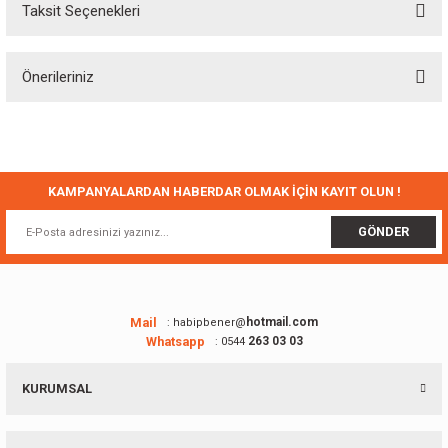
Taksit Seçenekleri
Bu ürüne ilk yorumu siz yapın!
Önerileriniz
Yorum Yaz
Bu ürünün fiyat bilgisi, resim, ürün açıklamalarında ve diğer konularda
yetersiz gördüğünüz noktaları öneri formunu kullanarak tarafımıza
iletebilirsiniz.
Görüş ve önerileriniz için teşekkür ederiz.
KAMPANYALARDAN HABERDAR OLMAK İÇİN KAYIT OLUN !
Ürün resmi kalitesiz, bozuk veya görüntülenemiyor.
GÖNDER
Ürün açıklamasında eksik bilgiler bulunuyor.
Ürün bilgilerinde hatalar bulunuyor.
Ürün fiyatı diğer sitelerden daha pahalı.
Mail
hotmail.com
: habipbener@
Whatsapp
263 03 03
: 0544
Bu ürüne benzer farklı alternatifler olmalı.
KURUMSAL