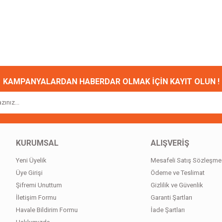
onularda yetersiz gördüğünüz noktaları öneri formunu kullanarak tarafımıza ileteb
Bu ürüne ilk yorumu siz yapın!
Yorum Yaz
KAMPANYALARDAN HABERDAR OLMAK İÇİN KAYIT OLUN !
KURUMSAL
ALIŞVERİŞ
Yeni Üyelik
Mesafeli Satış Sözleşme
Gönder
Üye Girişi
Ödeme ve Teslimat
Şifremi Unuttum
Gizlilik ve Güvenlik
İletişim Formu
Garanti Şartları
Havale Bildirim Formu
İade Şartları