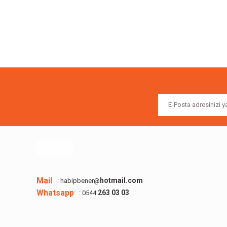
Bu ürünün fiyat bilgisi, resim, ürün açıklamalarında ve diğer k
Görüş ve önerileriniz için teşekkür ederiz.
Ürün resmi kalitesiz, bozuk veya görüntülenemiyor.
Ürün açıklamasında eksik bilgiler bulunuyor.
Ürün bilgilerinde hatalar bulunuyor.
Ürün fiyatı diğer sitelerden daha pahalı.
Bu ürüne benzer farklı alternatifler olmalı.
Mail
hotmail.com
: habipbener@
Whatsapp
263 03 03
: 0544