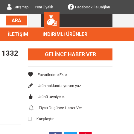
Giriş Yap
Yeni Üyelik
Facebook ile Bağlan
ARA
İLETİŞİM
İNDİRİMLİ ÜRÜNLER
 1332
GELINCE HABER VER
Ürün hakkında yorum yaz
Ürünü tavsiye et
Fiyatı Düşünce Haber Ver
Karşılaştır