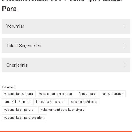
Para
Yorumlar
Taksit Seçenekleri
Bu ürüne ilk yorumu siz yapın!
Önerileriniz
Yorum Yaz
Bu ürünün fiyat bilgisi, resim, ürün açıklamalarında ve diğer konularda
yetersiz gördüğünüz noktaları öneri formunu kullanarak tarafımıza
Etiketler :
iletebilirsiniz.
yabancı fantezi para
yabancı fantazi paralar
fantazi para
fantezi paralar
Görüş ve önerileriniz için teşekkür ederiz.
fantazi kağıt para
fantezi kağıt paralar
yabancı kağıt para
yabancı kağıt paralar
yabancı kağıt para koleksiyonu
Ürün resmi kalitesiz, bozuk veya görüntülenemiyor.
yabancı kağıt para değerleri
Ürün açıklamasında eksik bilgiler bulunuyor.
Ürün bilgilerinde hatalar bulunuyor.