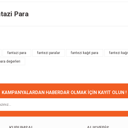
ntazi Para
onularda yetersiz gördüğünüz noktaları öneri formunu kullanarak tarafımıza ileteb
Bu ürüne ilk yorumu siz yapın!
fantazi para
fantezi paralar
fantezi kağıt para
fantezi kağı
para değerleri
Yorum Yaz
KAMPANYALARDAN HABERDAR OLMAK İÇİN KAYIT OLUN !
Gönder
KURUMSAL
ALIŞVERİŞ