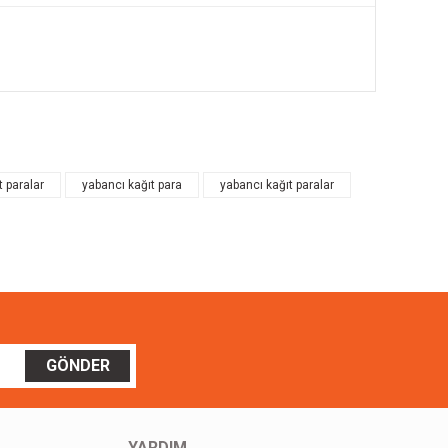
ilirsiniz.
t paralar
yabancı kağıt para
yabancı kağıt paralar
GÖNDER
YARDIM