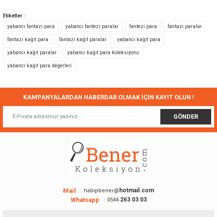
Bu ürünün fiyat bilgisi, resim, ürün açıklamalarında ve diğer konularda
yetersiz gördüğünüz noktaları öneri formunu kullanarak tarafımıza
Etiketler :
iletebilirsiniz.
yabancı fantazi para
yabancı fantezi paralar
fantezi para
fantazi paralar
Görüş ve önerileriniz için teşekkür ederiz.
fantazi kağıt para
fantazi kağıt paralar
yabancı kağıt para
yabancı kağıt paralar
yabancı kağıt para koleksiyonu
Ürün resmi kalitesiz, bozuk veya görüntülenemiyor.
yabancı kağıt para değerleri
Ürün açıklamasında eksik bilgiler bulunuyor.
Ürün bilgilerinde hatalar bulunuyor.
Ürün fiyatı diğer sitelerden daha pahalı.
KAMPANYALARDAN HABERDAR OLMAK İÇİN KAYIT OLUN !
Bu ürüne benzer farklı alternatifler olmalı.
GÖNDER
Gönder
Mail
hotmail.com
: habipbener@
Whatsapp
263 03 03
: 0544