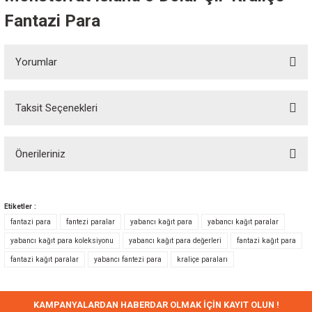
Fantazi Para
Yorumlar
Taksit Seçenekleri
Bu ürüne ilk yorumu siz yapın!
Önerileriniz
Yorum Yaz
Bu ürünün fiyat bilgisi, resim, ürün açıklamalarında ve diğer konularda
yetersiz gördüğünüz noktaları öneri formunu kullanarak tarafımıza
Etiketler :
iletebilirsiniz.
fantazi para
fantezi paralar
yabancı kağıt para
yabancı kağıt paralar
Görüş ve önerileriniz için teşekkür ederiz.
yabancı kağıt para koleksiyonu
yabancı kağıt para değerleri
fantazi kağıt para
fantazi kağıt paralar
yabancı fantezi para
kraliçe paraları
Ürün resmi kalitesiz, bozuk veya görüntülenemiyor.
Ürün açıklamasında eksik bilgiler bulunuyor.
Ürün bilgilerinde hatalar bulunuyor.
KAMPANYALARDAN HABERDAR OLMAK İÇİN KAYIT OLUN !