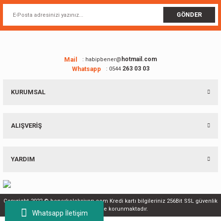
Ürün fiyatı diğer sitelerden daha pahalı.
GÖNDER
Bu ürüne benzer farklı alternatifler olmalı.
Mail
hotmail.com
: habipbener@
Whatsapp
263 03 03
: 0544
Gönder
KURUMSAL
ALIŞVERİŞ
YARDIM
Copyright 2022 © benerkoleksiyon.com Kredi kartı bilgileriniz 256Bit SSL güvenlik
sertifikası ile korunmaktadır.
Whatsapp İletişim