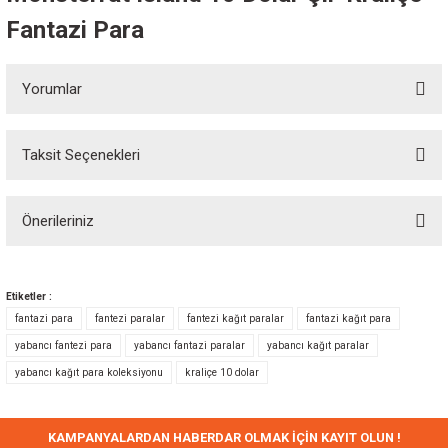
Fantazi Para
Yorumlar
Taksit Seçenekleri
Bu ürüne ilk yorumu siz yapın!
Önerileriniz
Yorum Yaz
Bu ürünün fiyat bilgisi, resim, ürün açıklamalarında ve diğer konularda
yetersiz gördüğünüz noktaları öneri formunu kullanarak tarafımıza
Etiketler :
iletebilirsiniz.
fantazi para
fantezi paralar
fantezi kağıt paralar
fantazi kağıt para
Görüş ve önerileriniz için teşekkür ederiz.
yabancı fantezi para
yabancı fantazi paralar
yabancı kağıt paralar
yabancı kağıt para koleksiyonu
kraliçe 10 dolar
Ürün resmi kalitesiz, bozuk veya görüntülenemiyor.
Ürün açıklamasında eksik bilgiler bulunuyor.
Ürün bilgilerinde hatalar bulunuyor.
KAMPANYALARDAN HABERDAR OLMAK İÇİN KAYIT OLUN !