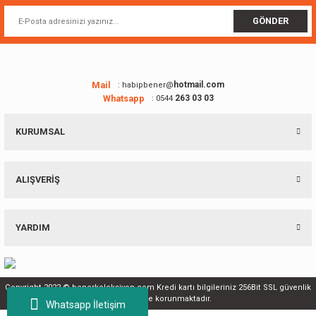
Ürün fiyatı diğer sitelerden daha pahalı.
GÖNDER
Bu ürüne benzer farklı alternatifler olmalı.
Mail
hotmail.com
: habipbener@
Whatsapp
263 03 03
: 0544
Gönder
KURUMSAL
ALIŞVERİŞ
YARDIM
Copyright 2022 © benerkoleksiyon.com Kredi kartı bilgileriniz 256Bit SSL güvenlik
sertifikası ile korunmaktadır.
Whatsapp İletişim