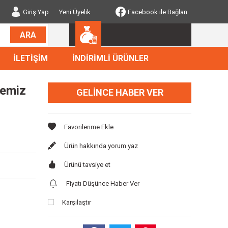
Giriş Yap
Yeni Üyelik
Facebook ile Bağlan
ARA
İLETİŞİM
İNDİRİMLİ ÜRÜNLER
Temiz
GELINCE HABER VER
Ürün hakkında yorum yaz
Ürünü tavsiye et
Fiyatı Düşünce Haber Ver
Karşılaştır