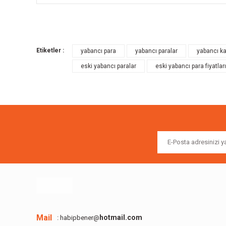
Bu ürünün fiyat bilgisi, resim, ürün açıklamalarında ve diğer k
Görüş ve önerileriniz için teşekkür ederiz.
Etiketler :
yabancı para
yabancı paralar
yabancı ka
Ürün resmi kalitesiz, bozuk veya görüntülenemiyor.
eski yabancı paralar
eski yabancı para fiyatları
Ürün açıklamasında eksik bilgiler bulunuyor.
Ürün bilgilerinde hatalar bulunuyor.
Ürün fiyatı diğer sitelerden daha pahalı.
Bu ürüne benzer farklı alternatifler olmalı.
Mail
hotmail.com
: habipbener@