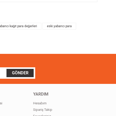
ilirsiniz.
abancı kağıt para değerleri
eski yabancı para
GÖNDER
YARDIM
si
Hesabım
Sipariş Takip