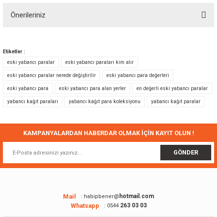
Önerileriniz
Yorum Yaz
Bu ürünün fiyat bilgisi, resim, ürün açıklamalarında ve diğer konularda
yetersiz gördüğünüz noktaları öneri formunu kullanarak tarafımıza
Etiketler :
iletebilirsiniz.
eski yabancı paralar
eski yabancı paraları kim alır
Görüş ve önerileriniz için teşekkür ederiz.
eski yabancı paralar nerede değiştirilir
eski yabancı para değerleri
eski yabancı para
eski yabancı para alan yerler
en değerli eski yabancı paralar
Ürün resmi kalitesiz, bozuk veya görüntülenemiyor.
yabancı kağıt paraları
yabancı kağıt para koleksiyonu
yabancı kağıt paralar
Ürün açıklamasında eksik bilgiler bulunuyor.
Ürün bilgilerinde hatalar bulunuyor.
Ürün fiyatı diğer sitelerden daha pahalı.
KAMPANYALARDAN HABERDAR OLMAK İÇİN KAYIT OLUN !
Bu ürüne benzer farklı alternatifler olmalı.
GÖNDER
Mail
hotmail.com
: habipbener@
Whatsapp
263 03 03
: 0544
Gönder