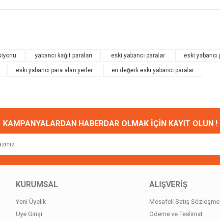
onularda yetersiz gördüğünüz noktaları öneri formunu kullanarak tarafımıza ileteb
Bu ürüne ilk yorumu siz yapın!
siyonu
yabancı kağıt paraları
eski yabancı paralar
eski yabancı p
eski yabancı para alan yerler
en değerli eski yabancı paralar
Yorum Yaz
KAMPANYALARDAN HABERDAR OLMAK İÇİN KAYIT OLUN !
Gönder
KURUMSAL
ALIŞVERİŞ
Yeni Üyelik
Mesafeli Satış Sözleşme
Üye Girişi
Ödeme ve Teslimat