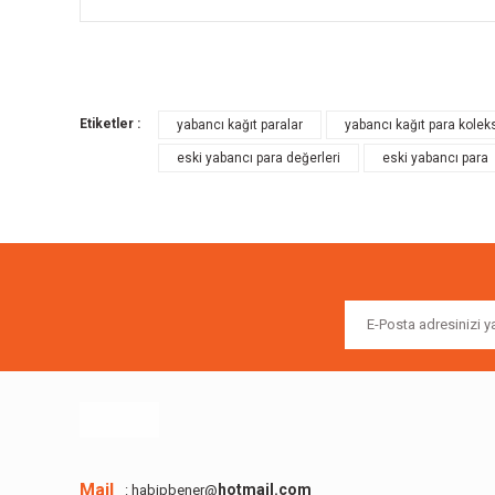
Bu ürünün fiyat bilgisi, resim, ürün açıklamalarında ve diğer k
Görüş ve önerileriniz için teşekkür ederiz.
Etiketler :
yabancı kağıt paralar
yabancı kağıt para kolek
Ürün resmi kalitesiz, bozuk veya görüntülenemiyor.
eski yabancı para değerleri
eski yabancı para
Ürün açıklamasında eksik bilgiler bulunuyor.
Ürün bilgilerinde hatalar bulunuyor.
Ürün fiyatı diğer sitelerden daha pahalı.
Bu ürüne benzer farklı alternatifler olmalı.
Mail
hotmail.com
: habipbener@