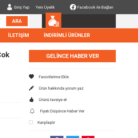
Giriş Yap
Yeni Üyelik
Facebook ile Bağlan
ARA
İLETİŞİM
İNDİRİMLİ ÜRÜNLER
Çok
GELINCE HABER VER
Ürün hakkında yorum yaz
Ürünü tavsiye et
Fiyatı Düşünce Haber Ver
Karşılaştır