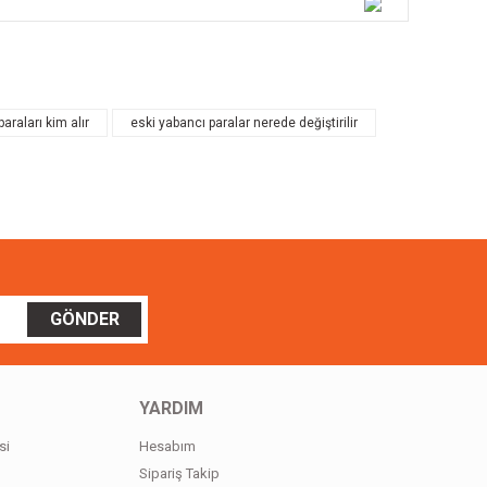
ilirsiniz.
araları kim alır
eski yabancı paralar nerede değiştirilir
GÖNDER
YARDIM
si
Hesabım
Sipariş Takip