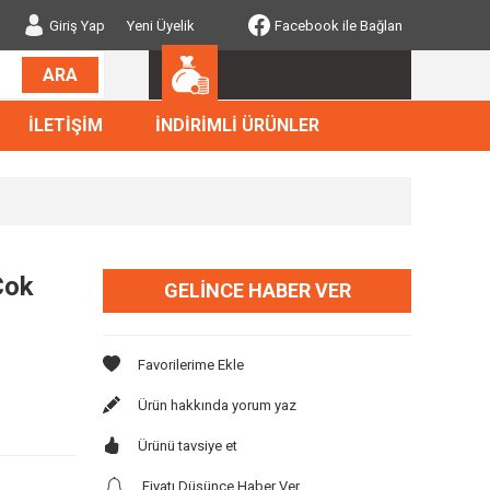
Giriş Yap
Yeni Üyelik
Facebook ile Bağlan
ARA
İLETİŞİM
İNDİRİMLİ ÜRÜNLER
Çok
GELINCE HABER VER
Ürün hakkında yorum yaz
Ürünü tavsiye et
Fiyatı Düşünce Haber Ver