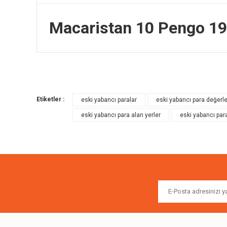
Macaristan 10 Pengo 1
Bu ürünün fiyat bilgisi, resim, ürün açıklamalarında ve diğer k
Görüş ve önerileriniz için teşekkür ederiz.
Etiketler :
eski yabancı paralar
eski yabancı para değerle
Ürün resmi kalitesiz, bozuk veya görüntülenemiyor.
eski yabancı para alan yerler
eski yabancı para
Ürün açıklamasında eksik bilgiler bulunuyor.
Ürün bilgilerinde hatalar bulunuyor.
Ürün fiyatı diğer sitelerden daha pahalı.
Bu ürüne benzer farklı alternatifler olmalı.