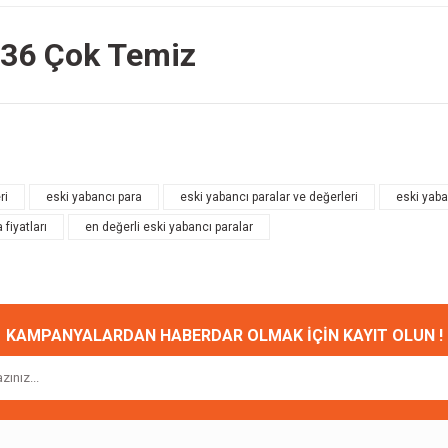
936 Çok Temiz
onularda yetersiz gördüğünüz noktaları öneri formunu kullanarak tarafımıza ileteb
Bu ürüne ilk yorumu siz yapın!
ri
eski yabancı para
eski yabancı paralar ve değerleri
eski yaban
 fiyatları
en değerli eski yabancı paralar
Yorum Yaz
KAMPANYALARDAN HABERDAR OLMAK İÇİN KAYIT OLUN !