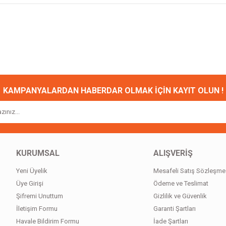
onularda yetersiz gördüğünüz noktaları öneri formunu kullanarak tarafımıza ileteb
Bu ürüne ilk yorumu siz yapın!
Yorum Yaz
KAMPANYALARDAN HABERDAR OLMAK İÇİN KAYIT OLUN !
KURUMSAL
ALIŞVERİŞ
Yeni Üyelik
Mesafeli Satış Sözleşme
Gönder
Üye Girişi
Ödeme ve Teslimat
Şifremi Unuttum
Gizlilik ve Güvenlik
İletişim Formu
Garanti Şartları
Havale Bildirim Formu
İade Şartları