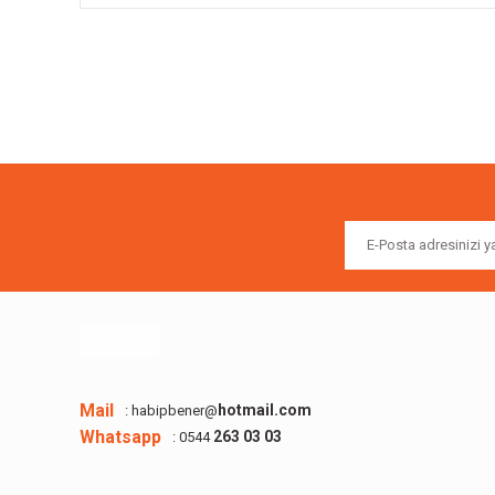
Bu ürünün fiyat bilgisi, resim, ürün açıklamalarında ve diğer k
Görüş ve önerileriniz için teşekkür ederiz.
Ürün resmi kalitesiz, bozuk veya görüntülenemiyor.
Ürün açıklamasında eksik bilgiler bulunuyor.
Ürün bilgilerinde hatalar bulunuyor.
Ürün fiyatı diğer sitelerden daha pahalı.
Bu ürüne benzer farklı alternatifler olmalı.
Mail
hotmail.com
: habipbener@
Whatsapp
263 03 03
: 0544