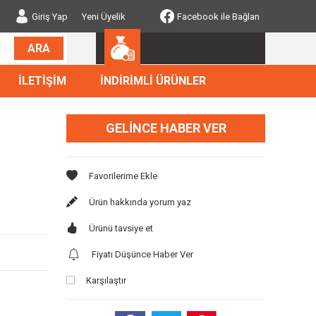
Giriş Yap
Yeni Üyelik
Facebook ile Bağlan
ARA
İLETİŞİM
İNDİRİMLİ ÜRÜNLER
GELINCE HABER VER
Ürün hakkında yorum yaz
Ürünü tavsiye et
Fiyatı Düşünce Haber Ver
Karşılaştır