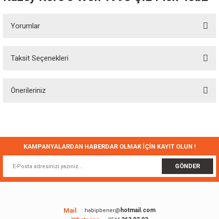
Yorumlar
Taksit Seçenekleri
Bu ürüne ilk yorumu siz yapın!
Önerileriniz
Yorum Yaz
Bu ürünün fiyat bilgisi, resim, ürün açıklamalarında ve diğer konularda
yetersiz gördüğünüz noktaları öneri formunu kullanarak tarafımıza
iletebilirsiniz.
Görüş ve önerileriniz için teşekkür ederiz.
KAMPANYALARDAN HABERDAR OLMAK İÇİN KAYIT OLUN !
Ürün resmi kalitesiz, bozuk veya görüntülenemiyor.
GÖNDER
Ürün açıklamasında eksik bilgiler bulunuyor.
Ürün bilgilerinde hatalar bulunuyor.
Ürün fiyatı diğer sitelerden daha pahalı.
Mail
hotmail.com
: habipbener@