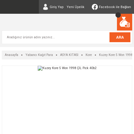
Giriş Yap
Yeni Üyelik
Facebook ile Bağlan
ARA
Anasayfa
Yabancı Kağıt Para
ASYA KITASI
Kore
Kuzey Kore 5 Won 1998 