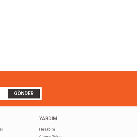
ilirsiniz.
GÖNDER
YARDIM
si
Hesabım
Sipariş Takip