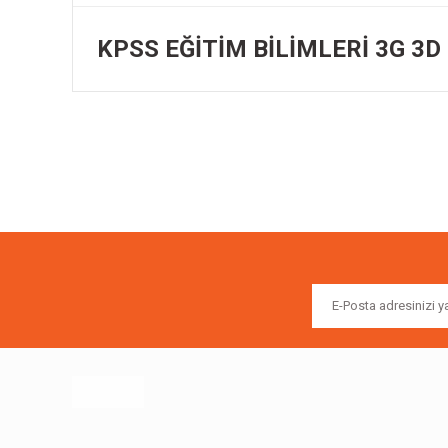
KPSS EĞİTİM BİLİMLERİ 3G 3D 
Bu ürünün fiyat bilgisi, resim, ürün açıklamalarında ve diğer k
Görüş ve önerileriniz için teşekkür ederiz.
Ürün resmi kalitesiz, bozuk veya görüntülenemiyor.
Ürün açıklamasında eksik bilgiler bulunuyor.
Ürün bilgilerinde hatalar bulunuyor.
Ürün fiyatı diğer sitelerden daha pahalı.
Bu ürüne benzer farklı alternatifler olmalı.