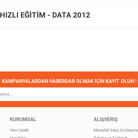
HIZLI EĞİTİM - DATA 2012
onularda yetersiz gördüğünüz noktaları öneri formunu kullanarak tarafımıza ileteb
Bu ürüne ilk yorumu siz yapın!
Yorum Yaz
KAMPANYALARDAN HABERDAR OLMAK İÇİN KAYIT OLUN !
KURUMSAL
ALIŞVERİŞ
Yeni Üyelik
Mesafeli Satış Sözleşme
Gönder
Üye Girişi
Ödeme ve Teslimat