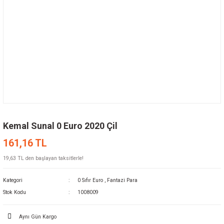
Kemal Sunal 0 Euro 2020 Çil
161,16 TL
19,63 TL den başlayan taksitlerle!
Kategori
0 Sıfır Euro
,
Fantazi Para
Stok Kodu
1008009
Aynı Gün Kargo