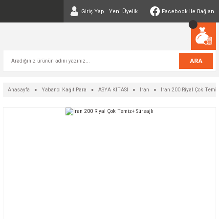
Giriş Yap
Yeni Üyelik
Facebook ile Bağlan
ARA
Anasayfa
Yabancı Kağıt Para
ASYA KITASI
İran
İran 200 Riyal Çok Temiz