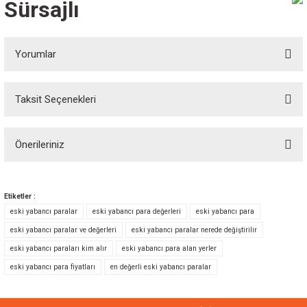
Sürsajlı
Yorumlar
Taksit Seçenekleri
Bu ürüne ilk yorumu siz yapın!
Önerileriniz
Yorum Yaz
Bu ürünün fiyat bilgisi, resim, ürün açıklamalarında ve diğer konularda
yetersiz gördüğünüz noktaları öneri formunu kullanarak tarafımıza
Etiketler :
iletebilirsiniz.
eski yabancı paralar
eski yabancı para değerleri
eski yabancı para
Görüş ve önerileriniz için teşekkür ederiz.
eski yabancı paralar ve değerleri
eski yabancı paralar nerede değiştirilir
eski yabancı paraları kim alır
eski yabancı para alan yerler
Ürün resmi kalitesiz, bozuk veya görüntülenemiyor.
eski yabancı para fiyatları
en değerli eski yabancı paralar
Ürün açıklamasında eksik bilgiler bulunuyor.
Ürün bilgilerinde hatalar bulunuyor.