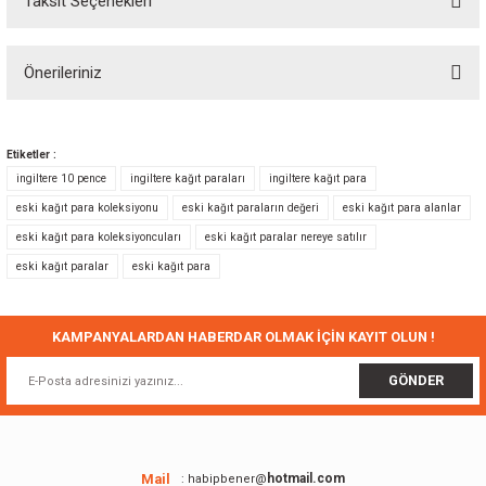
Taksit Seçenekleri
Bu ürüne ilk yorumu siz yapın!
Önerileriniz
Yorum Yaz
Bu ürünün fiyat bilgisi, resim, ürün açıklamalarında ve diğer konularda
yetersiz gördüğünüz noktaları öneri formunu kullanarak tarafımıza
Etiketler :
iletebilirsiniz.
ingiltere 10 pence
ingiltere kağıt paraları
ingiltere kağıt para
Görüş ve önerileriniz için teşekkür ederiz.
eski kağıt para koleksiyonu
eski kağıt paraların değeri
eski kağıt para alanlar
eski kağıt para koleksiyoncuları
eski kağıt paralar nereye satılır
Ürün resmi kalitesiz, bozuk veya görüntülenemiyor.
eski kağıt paralar
eski kağıt para
Ürün açıklamasında eksik bilgiler bulunuyor.
Ürün bilgilerinde hatalar bulunuyor.
Ürün fiyatı diğer sitelerden daha pahalı.
KAMPANYALARDAN HABERDAR OLMAK İÇİN KAYIT OLUN !
Bu ürüne benzer farklı alternatifler olmalı.
GÖNDER
Mail
hotmail.com
: habipbener@