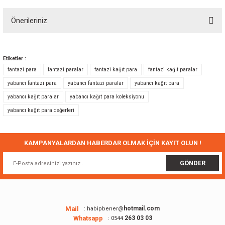
Önerileriniz
Yorum Yaz
Bu ürünün fiyat bilgisi, resim, ürün açıklamalarında ve diğer konularda
yetersiz gördüğünüz noktaları öneri formunu kullanarak tarafımıza
Etiketler :
iletebilirsiniz.
fantazi para
fantazi paralar
fantazi kağıt para
fantazi kağıt paralar
Görüş ve önerileriniz için teşekkür ederiz.
yabancı fantazi para
yabancı fantazi paralar
yabancı kağıt para
yabancı kağıt paralar
yabancı kağıt para koleksiyonu
Ürün resmi kalitesiz, bozuk veya görüntülenemiyor.
yabancı kağıt para değerleri
Ürün açıklamasında eksik bilgiler bulunuyor.
Ürün bilgilerinde hatalar bulunuyor.
Ürün fiyatı diğer sitelerden daha pahalı.
KAMPANYALARDAN HABERDAR OLMAK İÇİN KAYIT OLUN !
Bu ürüne benzer farklı alternatifler olmalı.
GÖNDER
Mail
hotmail.com
: habipbener@
Whatsapp
263 03 03
: 0544
Gönder