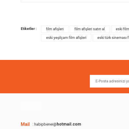
Bu ürünün fiyat bilgisi, resim, ürün açıklamalarında ve diğer k
Görüş ve önerileriniz için teşekkür ederiz.
Etiketler :
film afişleri
film afişleri satın al
eski film
Ürün resmi kalitesiz, bozuk veya görüntülenemiyor.
eski yeşilçam film afişleri
eski türk sineması fi
Ürün açıklamasında eksik bilgiler bulunuyor.
Ürün bilgilerinde hatalar bulunuyor.
Ürün fiyatı diğer sitelerden daha pahalı.
Bu ürüne benzer farklı alternatifler olmalı.
Mail
hotmail.com
: habipbener@