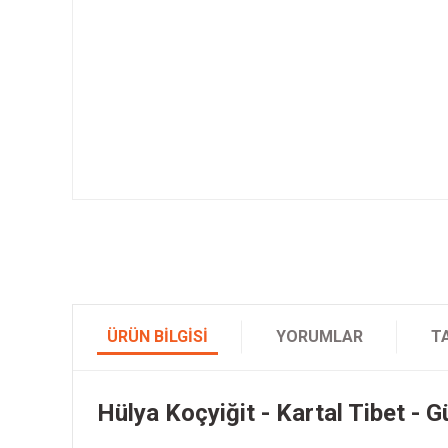
ÜRÜN BILGISI
YORUMLAR
T
Hülya Koçyiğit - Kartal Tibet - Gü