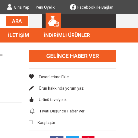
Giriş Yap
Yeni Üyelik
Facebook ile Bağlan
ARA
İLETİŞİM
İNDİRİMLİ ÜRÜNLER
-
GELINCE HABER VER
i
Ürün hakkında yorum yaz
Ürünü tavsiye et
Fiyatı Düşünce Haber Ver
Karşılaştır