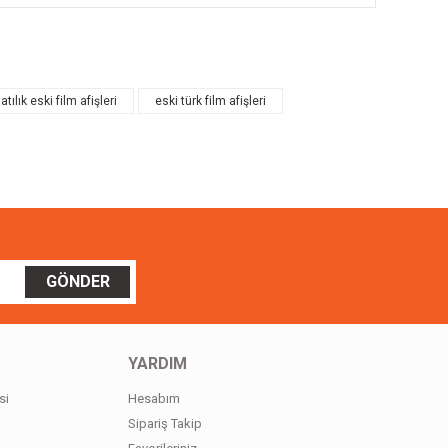
ilirsiniz.
atılık eski film afişleri
eski türk film afişleri
GÖNDER
YARDIM
si
Hesabım
Sipariş Takip