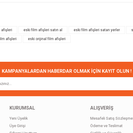
onularda yetersiz gördüğünüz noktaları öneri formunu kullanarak tarafımıza ileteb
Bu ürüne ilk yorumu siz yapın!
 afişleri
eski film afişleri satın al
eski film afişleri satan yerler
s
lm afişleri
eski orijinal film afişleri
Yorum Yaz
KAMPANYALARDAN HABERDAR OLMAK İÇİN KAYIT OLUN !
Gönder
KURUMSAL
ALIŞVERİŞ
Yeni Üyelik
Mesafeli Satış Sözleşme
Üye Girişi
Ödeme ve Teslimat