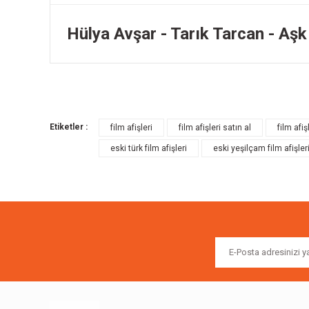
Hülya Avşar - Tarık Tarcan - Aş
Bu ürünün fiyat bilgisi, resim, ürün açıklamalarında ve diğer k
Görüş ve önerileriniz için teşekkür ederiz.
Etiketler :
film afişleri
film afişleri satın al
film afiş
Ürün resmi kalitesiz, bozuk veya görüntülenemiyor.
eski türk film afişleri
eski yeşilçam film afişler
Ürün açıklamasında eksik bilgiler bulunuyor.
Ürün bilgilerinde hatalar bulunuyor.
Ürün fiyatı diğer sitelerden daha pahalı.
Bu ürüne benzer farklı alternatifler olmalı.