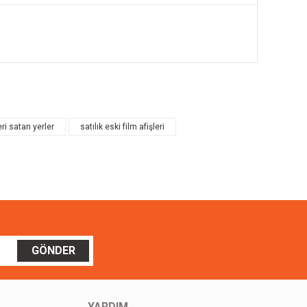
ilirsiniz.
eri satan yerler
satılık eski film afişleri
GÖNDER
YARDIM