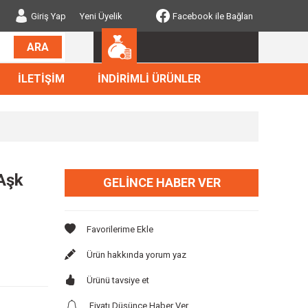
Giriş Yap
Yeni Üyelik
Facebook ile Bağlan
ARA
İLETİŞİM
İNDİRİMLİ ÜRÜNLER
 Aşk
GELINCE HABER VER
Ürün hakkında yorum yaz
Ürünü tavsiye et
Fiyatı Düşünce Haber Ver