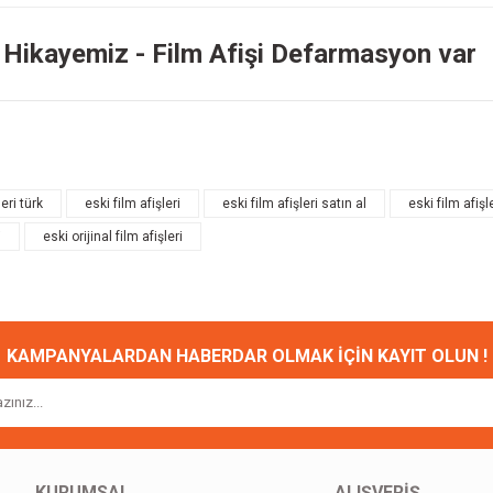
k Hikayemiz - Film Afişi Defarmasyon var
onularda yetersiz gördüğünüz noktaları öneri formunu kullanarak tarafımıza ileteb
Bu ürüne ilk yorumu siz yapın!
leri türk
eski film afişleri
eski film afişleri satın al
eski film afişl
i
eski orijinal film afişleri
Yorum Yaz
KAMPANYALARDAN HABERDAR OLMAK İÇİN KAYIT OLUN !
Gönder
KURUMSAL
ALIŞVERİŞ