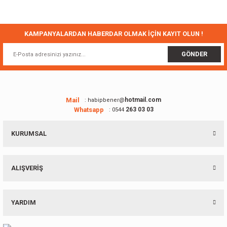
yetersiz gördüğünüz noktaları öneri formunu kullanarak tarafımıza
iletebilirsiniz.
Görüş ve önerileriniz için teşekkür ederiz.
KAMPANYALARDAN HABERDAR OLMAK İÇİN KAYIT OLUN !
Ürün resmi kalitesiz, bozuk veya görüntülenemiyor.
GÖNDER
Ürün açıklamasında eksik bilgiler bulunuyor.
Ürün bilgilerinde hatalar bulunuyor.
Ürün fiyatı diğer sitelerden daha pahalı.
Mail
hotmail.com
: habipbener@
Whatsapp
263 03 03
: 0544
Bu ürüne benzer farklı alternatifler olmalı.
KURUMSAL
ALIŞVERİŞ
Gönder
YARDIM