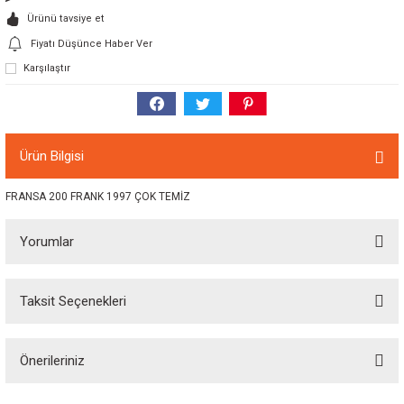
Ürünü tavsiye et
Fiyatı Düşünce Haber Ver
Karşılaştır
Ürün Bilgisi
FRANSA 200 FRANK 1997 ÇOK TEMİZ
Yorumlar
Taksit Seçenekleri
Bu ürüne ilk yorumu siz yapın!
Önerileriniz
Yorum Yaz
Bu ürünün fiyat bilgisi, resim, ürün açıklamalarında ve diğer konularda