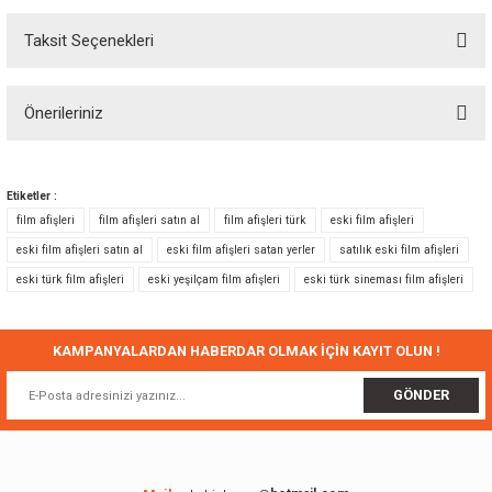
Taksit Seçenekleri
Bu ürüne ilk yorumu siz yapın!
Önerileriniz
Yorum Yaz
Bu ürünün fiyat bilgisi, resim, ürün açıklamalarında ve diğer konularda
yetersiz gördüğünüz noktaları öneri formunu kullanarak tarafımıza
Etiketler :
iletebilirsiniz.
film afişleri
film afişleri satın al
film afişleri türk
eski film afişleri
Görüş ve önerileriniz için teşekkür ederiz.
eski film afişleri satın al
eski film afişleri satan yerler
satılık eski film afişleri
eski türk film afişleri
eski yeşilçam film afişleri
eski türk sineması film afişleri
Ürün resmi kalitesiz, bozuk veya görüntülenemiyor.
Ürün açıklamasında eksik bilgiler bulunuyor.
Ürün bilgilerinde hatalar bulunuyor.
KAMPANYALARDAN HABERDAR OLMAK İÇİN KAYIT OLUN !
Ürün fiyatı diğer sitelerden daha pahalı.
GÖNDER
Bu ürüne benzer farklı alternatifler olmalı.