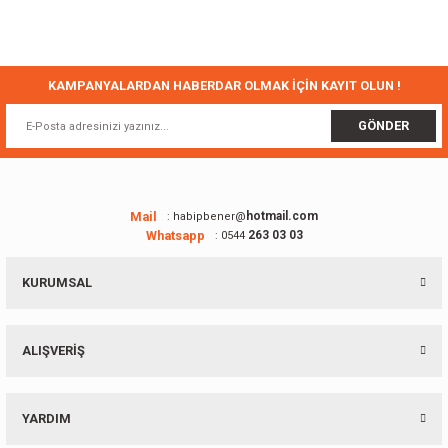
Bu ürünün fiyat bilgisi, resim, ürün açıklamalarında ve diğer konularda
yetersiz gördüğünüz noktaları öneri formunu kullanarak tarafımıza
iletebilirsiniz.
Görüş ve önerileriniz için teşekkür ederiz.
KAMPANYALARDAN HABERDAR OLMAK İÇİN KAYIT OLUN !
Ürün resmi kalitesiz, bozuk veya görüntülenemiyor.
GÖNDER
Ürün açıklamasında eksik bilgiler bulunuyor.
Ürün bilgilerinde hatalar bulunuyor.
Ürün fiyatı diğer sitelerden daha pahalı.
Mail
hotmail.com
: habipbener@
Whatsapp
263 03 03
: 0544
Bu ürüne benzer farklı alternatifler olmalı.
KURUMSAL
ALIŞVERİŞ
Gönder
YARDIM