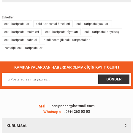
Bu ürünün fiyat bilgisi, resim, ürün açıklamalarında ve diğer konularda
yetersiz gördüğünüz noktaları öneri formunu kullanarak tarafımıza
Etiketler :
iletebilirsiniz.
eski kartpostallar
eski kartpostal örnekleri
eski kartpostal yazıları
Görüş ve önerileriniz için teşekkür ederiz.
eski kartpostal resimleri
eski kartpostal fiyatları
eski kartpostallar yılbaşı
eski kartpostal satın al
simli nostaljik eski kartpostallar
Ürün resmi kalitesiz, bozuk veya görüntülenemiyor.
nostaljik eski kartpostallar
Ürün açıklamasında eksik bilgiler bulunuyor.
Ürün bilgilerinde hatalar bulunuyor.
Ürün fiyatı diğer sitelerden daha pahalı.
KAMPANYALARDAN HABERDAR OLMAK İÇİN KAYIT OLUN !
Bu ürüne benzer farklı alternatifler olmalı.
GÖNDER
Mail
hotmail.com
: habipbener@
Whatsapp
263 03 03
: 0544
Gönder
KURUMSAL