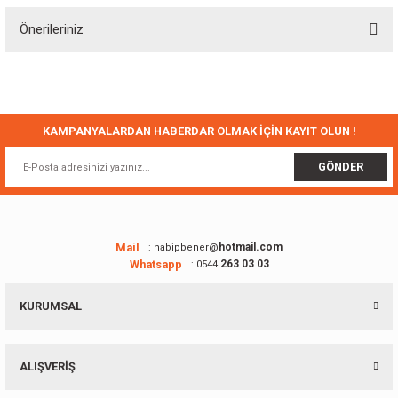
Önerileriniz
Yorum Yaz
Bu ürünün fiyat bilgisi, resim, ürün açıklamalarında ve diğer konularda
yetersiz gördüğünüz noktaları öneri formunu kullanarak tarafımıza
iletebilirsiniz.
Görüş ve önerileriniz için teşekkür ederiz.
KAMPANYALARDAN HABERDAR OLMAK İÇİN KAYIT OLUN !
Ürün resmi kalitesiz, bozuk veya görüntülenemiyor.
GÖNDER
Ürün açıklamasında eksik bilgiler bulunuyor.
Ürün bilgilerinde hatalar bulunuyor.
Ürün fiyatı diğer sitelerden daha pahalı.
Mail
hotmail.com
: habipbener@
Whatsapp
263 03 03
: 0544
Bu ürüne benzer farklı alternatifler olmalı.
KURUMSAL
ALIŞVERİŞ
Gönder