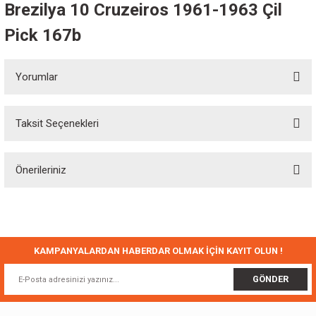
Brezilya 10 Cruzeiros 1961-1963 Çil
Pick 167b
Yorumlar
Taksit Seçenekleri
Bu ürüne ilk yorumu siz yapın!
Önerileriniz
Yorum Yaz
Bu ürünün fiyat bilgisi, resim, ürün açıklamalarında ve diğer konularda
yetersiz gördüğünüz noktaları öneri formunu kullanarak tarafımıza
iletebilirsiniz.
Görüş ve önerileriniz için teşekkür ederiz.
KAMPANYALARDAN HABERDAR OLMAK İÇİN KAYIT OLUN !
Ürün resmi kalitesiz, bozuk veya görüntülenemiyor.
GÖNDER
Ürün açıklamasında eksik bilgiler bulunuyor.