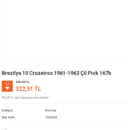
Brezilya 10 Cruzeiros 1961-1963 Çil Pick 167b
339,48 TL
%5
322,51 TL
39,28 TL den başlayan taksitlerle!
Kategori
Brezilya
Stok Kodu
1006303