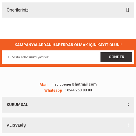
Önerileriniz
Yorum Yaz
Bu ürünün fiyat bilgisi, resim, ürün açıklamalarında ve diğer konularda
yetersiz gördüğünüz noktaları öneri formunu kullanarak tarafımıza
iletebilirsiniz.
Görüş ve önerileriniz için teşekkür ederiz.
KAMPANYALARDAN HABERDAR OLMAK İÇİN KAYIT OLUN !
Ürün resmi kalitesiz, bozuk veya görüntülenemiyor.
GÖNDER
Ürün açıklamasında eksik bilgiler bulunuyor.
Ürün bilgilerinde hatalar bulunuyor.
Ürün fiyatı diğer sitelerden daha pahalı.
Mail
hotmail.com
: habipbener@
Whatsapp
263 03 03
: 0544
Bu ürüne benzer farklı alternatifler olmalı.
KURUMSAL
ALIŞVERİŞ
Gönder