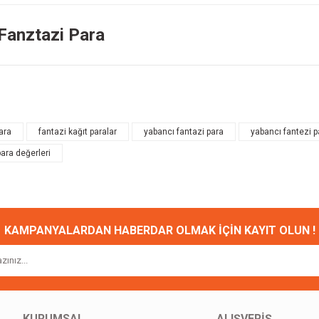
 Fanztazi Para
onularda yetersiz gördüğünüz noktaları öneri formunu kullanarak tarafımıza ileteb
Bu ürüne ilk yorumu siz yapın!
ara
fantazi kağıt paralar
yabancı fantazi para
yabancı fantezi p
para değerleri
Yorum Yaz
KAMPANYALARDAN HABERDAR OLMAK İÇİN KAYIT OLUN !
Gönder
KURUMSAL
ALIŞVERİŞ