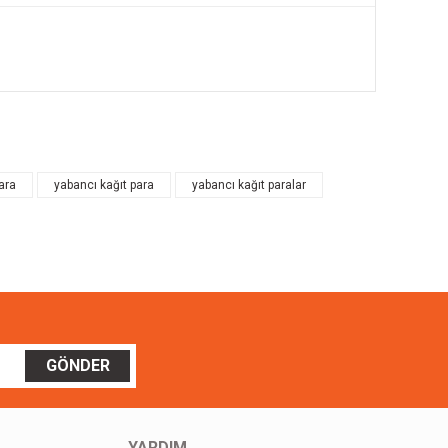
ilirsiniz.
ara
yabancı kağıt para
yabancı kağıt paralar
GÖNDER
YARDIM