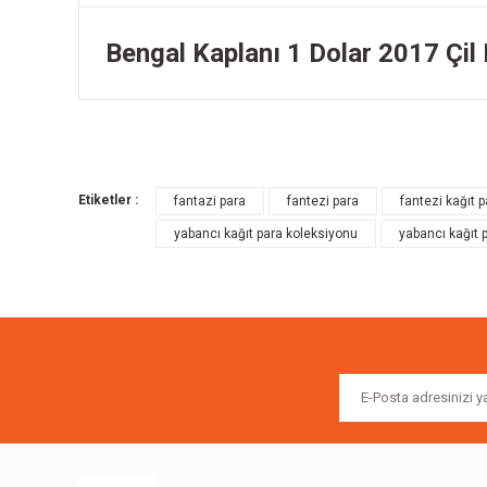
Bengal Kaplanı 1 Dolar 2017 Çil
Bu ürünün fiyat bilgisi, resim, ürün açıklamalarında ve diğer k
Görüş ve önerileriniz için teşekkür ederiz.
Etiketler :
fantazi para
fantezi para
fantezi kağıt p
Ürün resmi kalitesiz, bozuk veya görüntülenemiyor.
yabancı kağıt para koleksiyonu
yabancı kağıt 
Ürün açıklamasında eksik bilgiler bulunuyor.
Ürün bilgilerinde hatalar bulunuyor.
Ürün fiyatı diğer sitelerden daha pahalı.
Bu ürüne benzer farklı alternatifler olmalı.