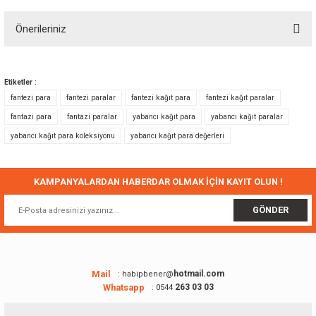
Önerileriniz
Yorum Yaz
Bu ürünün fiyat bilgisi, resim, ürün açıklamalarında ve diğer konularda
yetersiz gördüğünüz noktaları öneri formunu kullanarak tarafımıza
Etiketler :
iletebilirsiniz.
fantezi para
fantezi paralar
fantezi kağıt para
fantezi kağıt paralar
Görüş ve önerileriniz için teşekkür ederiz.
fantazi para
fantazi paralar
yabancı kağıt para
yabancı kağıt paralar
yabancı kağıt para koleksiyonu
yabancı kağıt para değerleri
Ürün resmi kalitesiz, bozuk veya görüntülenemiyor.
Ürün açıklamasında eksik bilgiler bulunuyor.
Ürün bilgilerinde hatalar bulunuyor.
KAMPANYALARDAN HABERDAR OLMAK İÇİN KAYIT OLUN !
Ürün fiyatı diğer sitelerden daha pahalı.
GÖNDER
Bu ürüne benzer farklı alternatifler olmalı.
Mail
hotmail.com
: habipbener@
Whatsapp
263 03 03
: 0544
Gönder