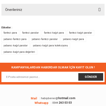
Önerileriniz
Yorum Yaz
Bu ürünün fiyat bilgisi, resim, ürün açıklamalarında ve diğer konularda
yetersiz gördüğünüz noktaları öneri formunu kullanarak tarafımıza
Etiketler :
iletebilirsiniz.
fantezi para
fantezi paralar
fantezi kağıt para
fantezi kağıt paralar
Görüş ve önerileriniz için teşekkür ederiz.
yabancı fantezi para
yabancı fantezi paralar
yabancı kağıt para
yabancı kağıt paralar
yabancı kağıt para koleksiyonu
Ürün resmi kalitesiz, bozuk veya görüntülenemiyor.
yabancı kağıt para değerleri
Ürün açıklamasında eksik bilgiler bulunuyor.
Ürün bilgilerinde hatalar bulunuyor.
Ürün fiyatı diğer sitelerden daha pahalı.
KAMPANYALARDAN HABERDAR OLMAK İÇİN KAYIT OLUN !
Bu ürüne benzer farklı alternatifler olmalı.
GÖNDER
Mail
hotmail.com
: habipbener@
Whatsapp
263 03 03
: 0544
Gönder